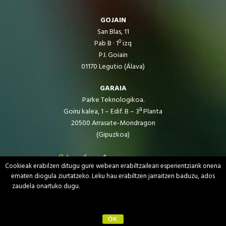
GOJAIN
San Blas, 11
Pab B · 1º izq
P.I. Goiain
01170 Legutio (Álava)
GARAIA
Parke Teknologikoa.
Goiru kalea, 1 – Edif. B – 3ª Planta
20500 Arrasate-Mondragon
(Gipuzkoa)
Lege oharra eta pribatutasun politika
Cookie-politika
Lan egin gurekin
OK