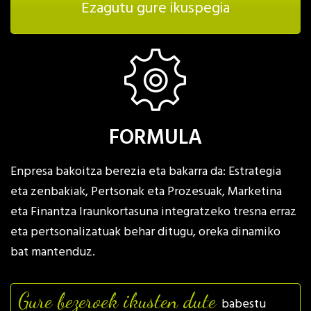
Ezagutu gure ikuspegia
FORMULA
Enpresa bakoitza berezia eta bakarra da: Estrategia
eta zenbakiak, Pertsonak eta Prozesuak, Marketina
eta Finantza Iraunkortasuna integratzeko tresna erraz
eta pertsonalizatuak behar ditugu, oreka dinamiko
bat mantenduz.
Gure bezeroek ikusten dute
babestu