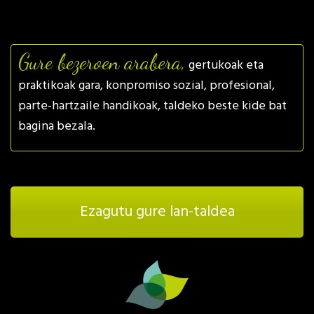
Gure bezeroen arabera,
gertukoak eta
praktikoak gara, konpromiso sozial, profesional,
parte-hartzaile handikoak, taldeko beste kide bat
bagina bezala.
Ezagutu gure lan-taldea