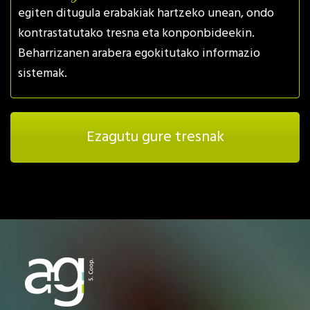
egiten ditugula erabakiak hartzeko unean, ondo
kontrastatutako tresna eta konponbideekin.
Beharrizanen arabera egokitutako informazio
sistemak.
Ezagutu gure tresnak