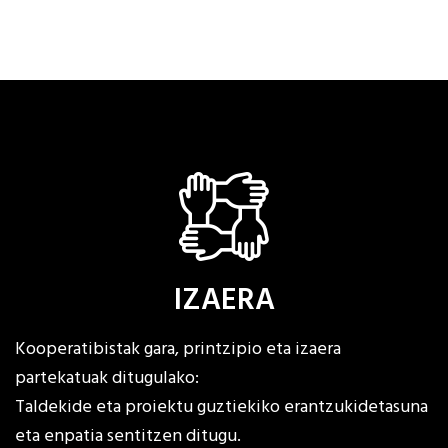
IZAERA
Kooperatibistak gara, printzipio eta izaera
partekatuak ditugulako:
Taldekide eta proiektu guztiekiko erantzukidetasuna
eta enpatia sentitzen ditugu.