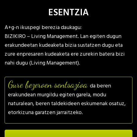
ESENTZIA
A+g-n ikuspegi berezia daukagu:
BIZIKIRO – Living Management. Lan egiten dugun
erakundeetan kudeaketa bizia sustatzen dugu eta
zure enpresaren kudeaketa ere zurekin batera bizi
nahi dugu (Living Management).
Gure bezeroen sentsazioa
da beren
erakundean murgildu egiten garela, modu
naturalean, beren taldekideen eskumenak osatuz,
etorkizuna garatzen jarraitzeko.