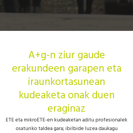
A+g-n ziur gaude
erakundeen garapen eta
iraunkortasunean
kudeaketa onak duen
eraginaz
ETE eta mikroETE-en kudeaketan aditu profesionalek
osaturiko taldea gara; ibilbide luzea daukagu